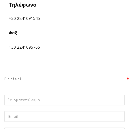
Τηλέφωνο
+30 2241091545
Φαξ
+30 2241095765
Contact
*
*
*
Όνοματεπώνυμο
*
Email
*