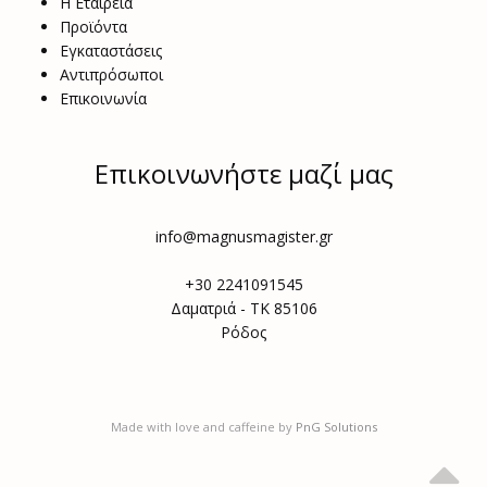
Η Εταιρεία
Προϊόντα
Εγκαταστάσεις
Αντιπρόσωποι
Επικοινωνία
Επικοινωνήστε μαζί μας
info@magnusmagister.gr
+30 2241091545
Δαματριά - ΤΚ 85106
Ρόδος
Made with love and caffeine by
PnG Solutions